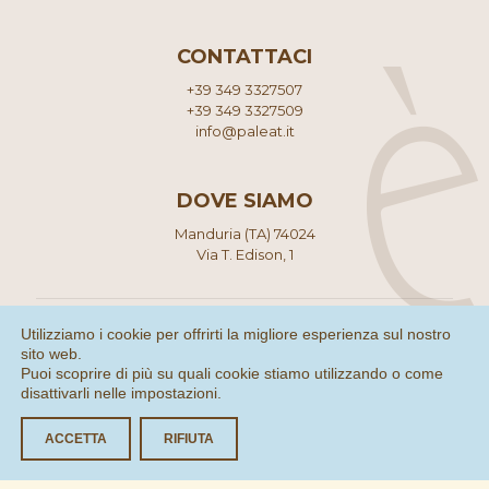
CONTATTACI
+39 349 3327507
+39 349 3327509
info@paleat.it
DOVE SIAMO
Manduria (TA) 74024
Via T. Edison, 1
Utilizziamo i cookie per offrirti la migliore esperienza sul nostro
sito web.
Puoi scoprire di più su quali cookie stiamo utilizzando o come
disattivarli nelle
impostazioni
.
© 2021 Palèat di Lenti Giorgia - Tutti i diritti riservati | P.IVA
03182220735
Privacy Policy
|
Cookie Policy
ACCETTA
RIFIUTA
Made with ❤ by
Consolidati