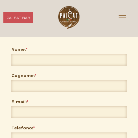
PALÈAT B&B
Nome:
*
Cognome:
*
E-mail:
*
Telefono:
*