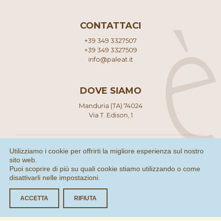
CONTATTACI
+39 349 3327507
+39 349 3327509
info@paleat.it
DOVE SIAMO
Manduria (TA) 74024
Via T. Edison, 1
Utilizziamo i cookie per offrirti la migliore esperienza sul nostro
sito web.
Puoi scoprire di più su quali cookie stiamo utilizzando o come
disattivarli nelle
impostazioni
.
© 2021 Palèat di Lenti Giorgia - Tutti i diritti riservati | P.IVA
03182220735
Privacy Policy
|
Cookie Policy
ACCETTA
RIFIUTA
Made with ❤ by
Consolidati