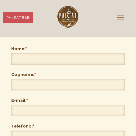
PALÈAT B&B
Nome:
*
Cognome:
*
E-mail:
*
Telefono:
*