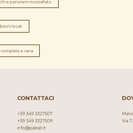
rchi e panorami mozzafiato.
zioni locali.
 completa e varia
CONTATTACI
DO
+39 349 3327507
Mand
+39 349 3327509
Via T
info@paleat.it